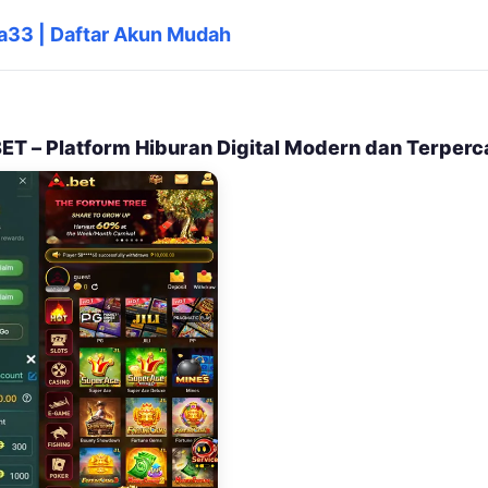
sa33 | Daftar Akun Mudah
ET – Platform Hiburan Digital Modern dan Terper