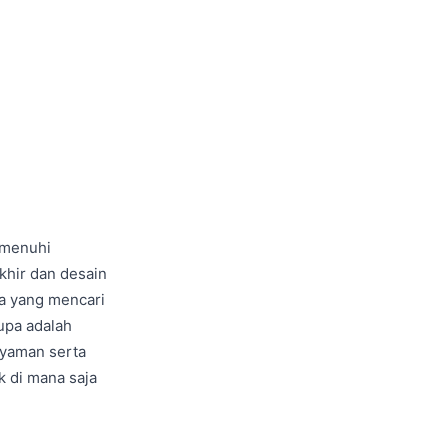
emenuhi
khir dan desain
na yang mencari
upa adalah
nyaman serta
 di mana saja